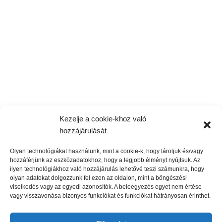
A legnagyobb gyártó konzervmohából készült falak, zöld
növényzetből készült belső tárgyak, keret biofil kivitelben.
Lužná 3953/4, 851 01
Bratislava - Petržalka
Slovakia
Kezelje a cookie-khoz való
Kontakt: +421915521035
hozzájárulását
Email: info@ekomoss.hu
Olyan technológiákat használunk, mint a cookie-k, hogy tároljuk és/vagy
hozzáférjünk az eszközadatokhoz, hogy a legjobb élményt nyújtsuk. Az
ilyen technológiákhoz való hozzájárulás lehetővé teszi számunkra, hogy
MENU
olyan adatokat dolgozzunk fel ezen az oldalon, mint a böngészési
viselkedés vagy az egyedi azonosítók. A beleegyezés egyet nem értése
vagy visszavonása bizonyos funkciókat és funkciókat hátrányosan érinthet.
DOKUMENTUMOK
INFORMÁCIÓ