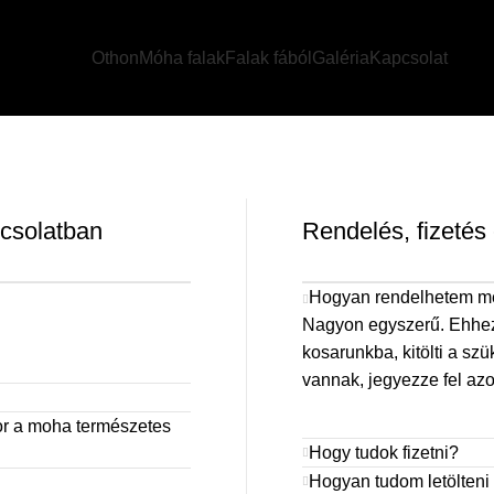
Othon
Móha falak
Falak fából
Galéria
Kapcsolat
csolatban
Rendelés, fizetés 
Hogyan rendelhetem me
Nagyon egyszerű. Ehhez c
kosarunkba, kitölti a sz
vannak, jegyezze fel azo
kor a moha természetes
Hogy tudok fizetni?
Hogyan tudom letölteni 