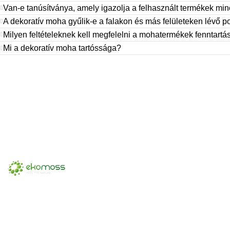
Van-e tanúsítványa, amely igazolja a felhasznált termékek mi
A dekoratív moha gyűlik-e a falakon és más felületeken lévő p
Milyen feltételeknek kell megfelelni a mohatermékek fenntart
Mi a dekoratív moha tartóssága?
A legnagyobb gyártó konzervmohából
készült falak, zöld növényzetből készült