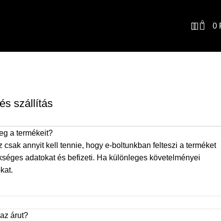
0
0
Bolt
és szállítás
g a termékeit?
sak annyit kell tennie, hogy e-boltunkban felteszi a terméket
ükséges adatokat és befizeti. Ha különleges követelményei
kat.
az árut?