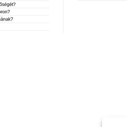
nőségét?
oron?
ásának?
MENU
Othon
Móha falak
Falak fából
Galéria